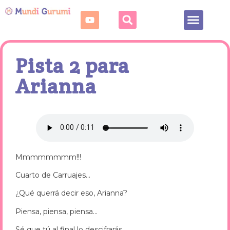
Fechas señaladas
Puntos de crochet
Pista 2 para
Arianna
Mmmmmmmm!!!
Cuarto de Carruajes…
¿Qué querrá decir eso, Arianna?
Piensa, piensa, piensa…
Sé que tú al final lo descifrarás.