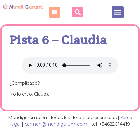
Fechas señaladas
Puntos de crochet
Pista 6 – Claudia
¿Complicado?
No lo creo, Claudia…
Mundigurumi.com Todos los derechos reservados |
Aviso
legal
|
carmen@mundigurumi.com
| tel. +34622014419